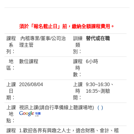
須於「報名截止日」前，繳納全額課程費用。
課程
內稽專業/董事/公司治
訓練
替代或在職
系
理主管
類
列：
別：
地
數位課程
課程
6小時
區：
時
數：
上課
2026/08/04
上課
9:30~16:30、
日
時
16:35~測驗
期：
間：
上課
視訊上課(請自行準備線上聽課場地)
( )
地
點：
課程
1.歡迎各界有興趣之人士，適合財務、會計、稽