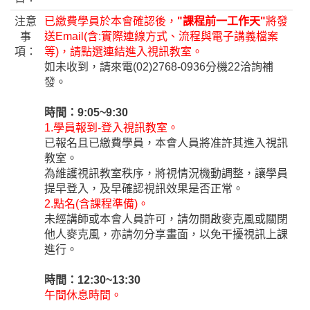
注意
已繳費學員於本會確認後，
"課程前一工作天"
將發
事
送Email(含:實際連線方式、流程與電子講義檔案
項：
等)，請點選連結進入視訊教室。
如未收到，請來電(02)2768-0936分機22洽詢補
發。
時間：9:05~9:30
1.學員報到-登入視訊教室。
已報名且已繳費學員，本會人員將准許其進入視訊
教室。
為維護視訊教室秩序，將視情況機動調整，讓學員
提早登入，及早確認視訊效果是否正常。
2.點名(含課程準備)。
未經講師或本會人員許可，請勿開啟麥克風或關閉
他人麥克風，亦請勿分享畫面，以免干擾視訊上課
進行。
時間：12:30~13:30
午間休息時間。