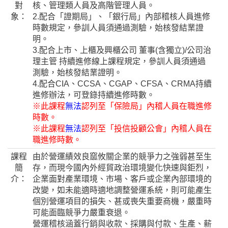
對
核、管理類人員及高階管理人員。
象：
2.配合「證期局」、「銀行局」內部稽核人員進修
時數規定，參訓人員須通過測驗，始核發結業證
明。
3.配合上市、上櫃及興櫃公司 董事(含獨立)/公司治
理主管 持續進修線上課程規定，參訓人員須通過
測驗，始核發結業證明。
4.配合CIA、CCSA、CGAP、CFSA、CRMA持續
進修辦法，可登錄持續進修時數。
※此課程
無法
認列至「保險局」內稽人員在職進修
時數。
※此課程
無法
認列至「投信投顧公會」內稽人員在
職進修時數。
課程
由於營運績效良窳攸關企業的競爭力之強弱甚至生
簡
存，而現今國內外經貿政治環境變化快速與鉅烈，
介：
企業面對產業環境、市場、客戶或企業內部環境的
改變，如未能適時適地調整營運系統，則可能產生
個別營運項目的損失、甚或喪失重要商機，嚴重時
可能面臨競爭力嚴重衰退。
營運稽核涵蓋行銷與收款、採購與付款、生產、薪