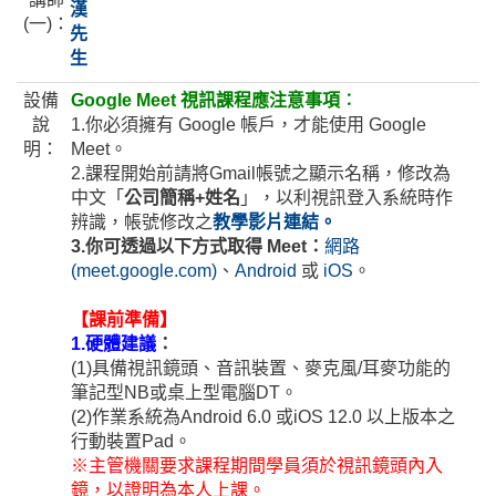
漢
(一)：
先
生
設備
Google Meet 視訊課程應注意事項︰
說
1.你必須擁有 Google 帳戶，才能使用 Google
明：
Meet。
2.課程開始前請將Gmail帳號之顯示名稱，修改為
中文「
公司簡稱+姓名
」，以利視訊登入系統時作
辨識，帳號修改之
教學影片連結。
3.你可透過以下方式取得 Meet：
網路
(meet.google.com)
、
Android
或
iOS
。
【課前準備】
1.硬體建議
：
(1)具備視訊鏡頭、音訊裝置、麥克風/耳麥功能的
筆記型NB或桌上型電腦DT。
(2)作業系統為Android 6.0 或iOS 12.0 以上版本之
行動裝置Pad。
※主管機關要求課程期間學員須於視訊鏡頭內入
鏡，以證明為本人上課。