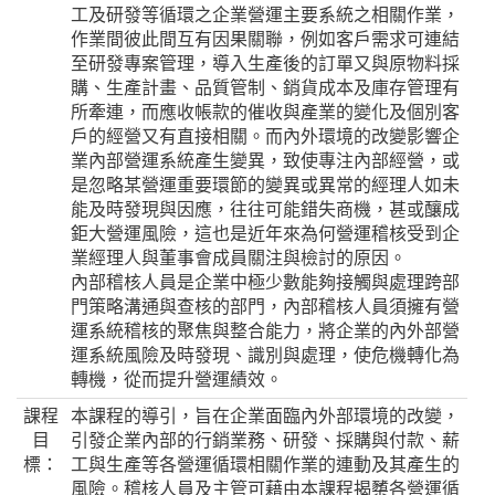
工及研發等循環之企業營運主要系統之相關作業，
作業間彼此間互有因果關聯，例如客戶需求可連結
至研發專案管理，導入生產後的訂單又與原物料採
購、生產計畫、品質管制、銷貨成本及庫存管理有
所牽連，而應收帳款的催收與產業的變化及個別客
戶的經營又有直接相關。而內外環境的改變影響企
業內部營運系統產生變異，致使專注內部經營，或
是忽略某營運重要環節的變異或異常的經理人如未
能及時發現與因應，往往可能錯失商機，甚或釀成
鉅大營運風險，這也是近年來為何營運稽核受到企
業經理人與董事會成員關注與檢討的原因。
內部稽核人員是企業中極少數能夠接觸與處理跨部
門策略溝通與查核的部門，內部稽核人員須擁有營
運系統稽核的聚焦與整合能力，將企業的內外部營
運系統風險及時發現、識別與處理，使危機轉化為
轉機，從而提升營運績效。
課程
本課程的導引，旨在企業面臨內外部環境的改變，
目
引發企業內部的行銷業務、研發、採購與付款、薪
標：
工與生產等各營運循環相關作業的連動及其產生的
風險。稽核人員及主管可藉由本課程揭櫫各營運循