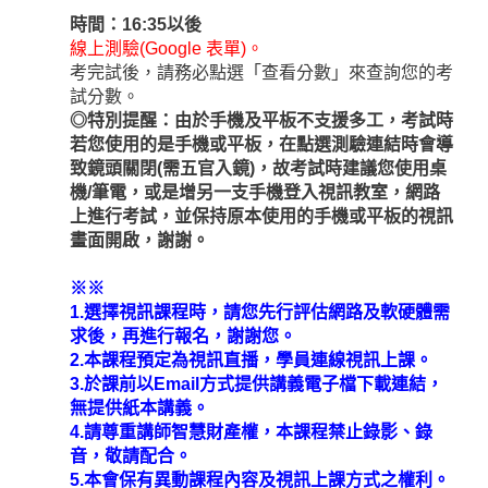
時間：16:35以後
線上測驗(Google 表單)。
考完試後，請務必點選「查看分數」來查詢您的考
試分數。
◎特別提醒：由於手機及平板不支援多工，考試時
若您使用的是手機或平板，在點選測驗連結時會導
致鏡頭關閉(需五官入鏡)，故考試時建議您使用桌
機/筆電，或是增另一支手機登入視訊教室，網路
上進行考試，並保持原本使用的手機或平板的視訊
畫面開啟，謝謝。
※※
1.選擇視訊課程時，請您先行評估網路及軟硬體需
求後，再進行報名，謝謝您。
2.本課程預定為視訊直播，學員連線視訊上課。
3.於課前以Email方式提供講義電子檔下載連結，
無提供紙本講義。
4.請尊重講師智慧財產權，本課程禁止錄影、錄
音，敬請配合。
5.本會保有異動課程內容及視訊上課方式之權利。