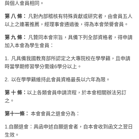
與個人會員相同。
第 八 條：
凡對內部稽核有特殊貢獻或研究者，由會員五人
以上之連署推薦，經理事會通過後，得為本會榮譽會員。
第 九 條：
凡贊同本會宗旨，具備下列全部資格者，得申請
加入本會為學生會員：
1. 凡具備我國教育部所認定之大專院校在學學籍，且申請
時當學期修習學分需達6學分以上。
2. 以在學學籍維持此會員資格最長以六年為限。
第 十 條：
以上各類會員申請流程，於本會相關辦法另訂
之。
第十一條：
本會會員之退會分為：
1.自願退會：具函申述自願退會者，自本會收到函文之翌日
生效。