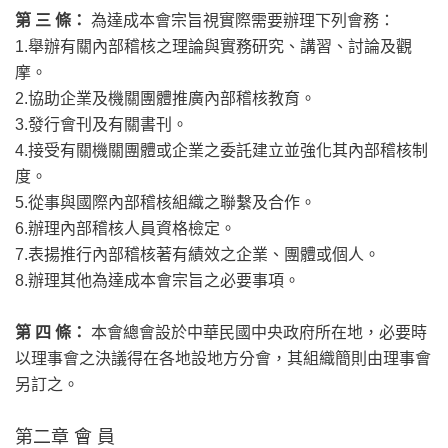
第 三 條：
為達成本會宗旨視實際需要辦理下列會務：
1.舉辦有關內部稽核之理論與實務研究、講習、討論及觀
摩。
2.協助企業及機關團體推廣內部稽核教育。
3.發行會刊及有關書刊。
4.接受有關機關團體或企業之委託建立並強化其內部稽核制
度。
5.從事與國際內部稽核組織之聯繫及合作。
6.辦理內部稽核人員資格檢定。
7.表揚推行內部稽核著有績效之企業、團體或個人。
8.辦理其他為達成本會宗旨之必要事項。
第 四 條：
本會總會設於中華民國中央政府所在地，必要時
以理事會之決議得在各地設地方分會，其組織簡則由理事會
另訂之。
第二章 會 員