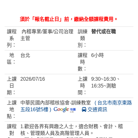
須於「報名截止日」前，繳納全額課程費用。
課程
內稽專業/董事/公司治理
訓練
替代或在職
系
主管
類
列：
別：
地
台北
課程
6小時
區：
時
數：
上課
2026/07/16
上課
9:30~16:30、
日
時
16:35~測驗
期：
間：
上課
中華民國內部稽核協會-訓練教室
( 台北市南京東路
地
五段16號5樓 )
交通資訊
點：
課程
1.歡迎各界有興趣之人士，適合財務、會計、稽
對
核、管理類人員及高階管理人員。