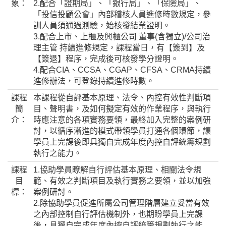
象：
2.配合「證期局」、「銀行局」、「保險局」、
「投信投顧公會」內部稽核人員進修時數規定，參
訓人員須通過測驗，始核發結業證明。
3.配合上市、上櫃及興櫃公司 董事(含獨立)/公司治
理主管 持續進修規定，課程當日，有【簽到】及
【簽退】程序，完成後可核發學分證明。
4.配合CIA、CCSA、CGAP、CFSA、CRMA持續
進修辦法，可登錄持續進修時數。
課程
本課程從自評基本原理、法令、內控有效性判斷項
簡
目、聲明書，及如何擬定有效的作業程序，與執行
介：
時應注意的各項實務要領，最終加入完整的案例研
討，以循序漸進的模式帶領學員打通各個環節，讓
學員上完課後即具獨自完成年度內控自評統籌規劃
執行之能力。
課程
1.協助學員瞭解自行評估基本原理、相關法令規
目
範、有效之判斷項目及執行實務之要領，並以加強
標：
案例研討。
2.除協助學員促進所屬公司管理階層建立妥當有效
之內部控制自行評估機制外，也期盼學員上完課
後，具獨自完成年度內控自評統籌規劃執行之能