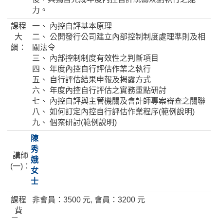
力。
課程
一、 內控自評基本原理
大
二、 公開發行公司建立內部控制制度處理準則及相
綱：
關法令
三、 內部控制制度有效性之判斷項目
四、 年度內控自行評估作業之執行
五、 自行評估結果申報及揭露方式
六、 年度內控自行評估之實務重點研討
七、 內控自評與主管機關及會計師專案審查之關聯
八、 如何訂定內控自行評估作業程序(範例說明)
九、 個案研討(範例說明)
陳
秀
講師
娥
(一)：
女
士
課程
非會員：3500 元, 會員：3200 元
費